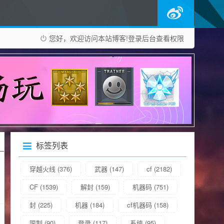
您好，欢迎访问本站博客!
登录后台
查看权限
标签列表
穿越火线
(376)
武器
(147)
cf
(2182)
CF
(1539)
解封
(159)
机器码
(751)
封
(225)
机器
(184)
cf机器码
(158)
限制
(90)
登录
(117)
系统
(95)