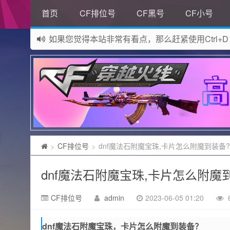
首页
CF排位号
CF黑号
CF小号
如果您觉得本站非常有看点，那么赶紧使用Ctrl+D
网站所有资源均来自网络，如有侵权请联系站长删
CF排位号
dnf魔法石附魔宝珠,卡片怎么附魔到装备?
>
>
dnf魔法石附魔宝珠,卡片怎么附魔
CF排位号
admin
2023-06-05 01:20
dnf魔法石附魔宝珠，卡片怎么附魔到装备？