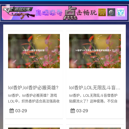
lol香炉,lol香炉必搬英雄?
lol香炉,LOL无限乱斗盲僧香炉贴膜流火了?
lol香炉，lol香炉必搬英雄？游戏
lol香炉，LOL无限乱斗盲僧香炉
LOL中，炽热香炉适合高法强高收
贴膜流火了？这种套路，不仅自
益的护盾/治疗型软辅英雄。使用
己玩得欢乐，关键是还能把敌人
03-29
03-29
的炽热香炉改动不多，移除移速
弄到分分钟自闭。伴随着春节的
但是补偿了英雄法力回复，适合
到来，《英雄联盟》无限乱斗也
保团队...
正式开启，小伙...