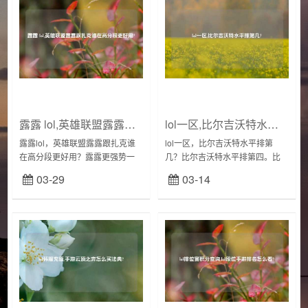
露露 lol,英雄联盟露露跟扎克谁在高分段更好用?
lol一区,比尔吉沃特水平排第几?
露露lol，英雄联盟露露跟扎克谁
lol一区，比尔吉沃特水平排第
在高分段更好用？露露更强势一
几？比尔吉沃特水平排第四。比
点，可以打上单，也可以打中
尔吉沃特是网通的第一个大区，
03-29
03-14
单，还可以打辅助。最重要的是
因为是网通，所以基本是北方玩
她可以给队友加盾，W是一个强力
家比较多，总体的玩家水平也在
控制，这个英雄...
黄金~铂金这个段位...