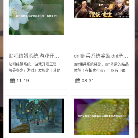
贴吧结婚系统,游戏开发工资一般是多少?
dnf佣兵系统奖励,dnf矛盾的结晶体除了在拍卖行买?
贴吧结婚系统，游戏开发工资一
dnf佣兵系统奖励，dnf矛盾的结晶
般是多少？游戏开发相比于其他
体除了在拍卖行买？可以有下面
行业来说，还是比较吃香的，毕
几种方法一：因为矛盾的结晶体
11-19
08-31
竟是高强度脑力工作，工资自然
是一种可以交易的物品，所以我
比较高。但是不同职位，不同年
们可以从【拍卖场】中购买得
限，不同能力的人工资...
到，购买到的价...