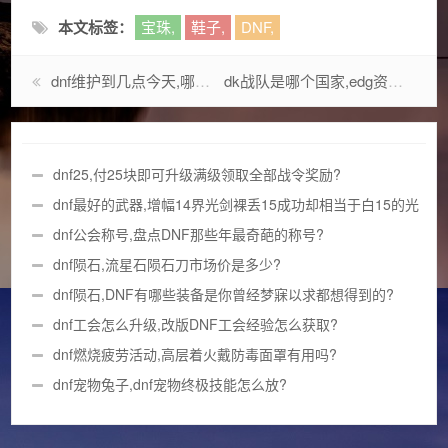
本文标签：
宝珠,
鞋子,
DNF,
dnf维护到几点今天,哪两款是玩得时间最长的?
dk战队是哪个国家,edg资料?
dnf25,付25块即可升级满级领取全部战令奖励?
dnf最好的武器,增幅14界光剑裸丢15成功却相当于白15的光
剑?
dnf公会称号,盘点DNF那些年最奇葩的称号?
dnf陨石,流星石陨石刀市场价是多少?
dnf陨石,DNF有哪些装备是你曾经梦寐以求都想得到的?
dnf工会怎么升级,改版DNF工会经验怎么获取?
dnf燃烧疲劳活动,高层着火戴防毒面罩有用吗?
dnf宠物兔子,dnf宠物终极技能怎么放?