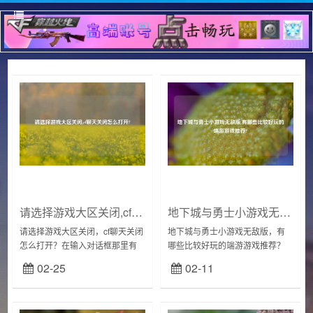
请选择游戏大区关闭,cf聊天关闭怎么打开?
地下城与勇士小游戏无敌版,有哪些比较好玩的端游游戏推荐?
请选择游戏大区关闭，cf聊天关闭
地下城与勇士小游戏无敌版，有
怎么打开？在输入对话框那里有
哪些比较好玩的端游游戏推荐？
个小齿轮，打开，那个有3个聊天
客户端游戏，一般是指大型的网
02-25
02-11
框打开就可以了。你直接在游戏
络游戏。端游这个概念一般在
里（必须进入游戏地图）,见左下
2005年到2012年之间，被谈及的
角：直接按...
最多。可能因为...