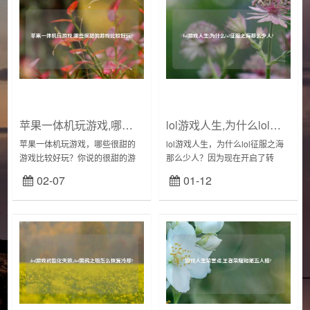
苹果一体机玩游戏,哪些很甜的游戏比较好玩?
lol游戏人生,为什么lol征服之海那么少人?
苹果一体机玩游戏，哪些很甜的
lol游戏人生，为什么lol征服之海
游戏比较好玩？你说的很甜的游
那么少人？因为现在开启了转
戏是指的里面有恋爱系统的游戏
区，玩家会逐渐集中。事实上，
02-07
01-12
嘛，我可以给你介绍我在偷星猫
现在不仅是LOL的征服之海人变少
上下载过的游戏。恋与制作人，
了，除了艾欧尼亚之外，其他的
是集经营和恋爱养成于...
区的玩家也...