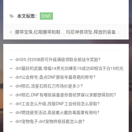
本文标签：
DNF,
腰带宝珠,红眼腰带和鞋国庆附魔什么?
玛尼神兽项坠,释放的装备有哪些?
dnf25,付25块即可升级满级领取全部战令奖励?
dnf最好的武器,增幅14界光剑裸丢15成功却相当于白15的光
剑?
dnf公会称号,盘点DNF那些年最奇葩的称号?
dnf陨石,流星石陨石刀市场价是多少?
dnf陨石,DNF有哪些装备是你曾经梦寐以求都想得到的?
dnf工会怎么升级,改版DNF工会经验怎么获取?
dnf燃烧疲劳活动,高层着火戴防毒面罩有用吗?
dnf宠物兔子,dnf宠物终极技能怎么放?