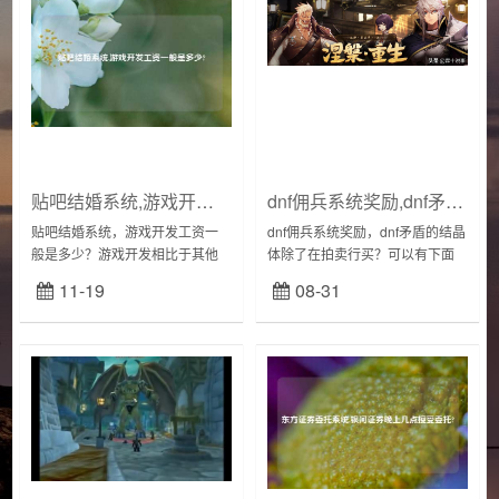
贴吧结婚系统,游戏开发工资一般是多少?
dnf佣兵系统奖励,dnf矛盾的结晶体除了在拍卖行买?
贴吧结婚系统，游戏开发工资一
dnf佣兵系统奖励，dnf矛盾的结晶
般是多少？游戏开发相比于其他
体除了在拍卖行买？可以有下面
行业来说，还是比较吃香的，毕
几种方法一：因为矛盾的结晶体
11-19
08-31
竟是高强度脑力工作，工资自然
是一种可以交易的物品，所以我
比较高。但是不同职位，不同年
们可以从【拍卖场】中购买得
限，不同能力的人工资...
到，购买到的价...