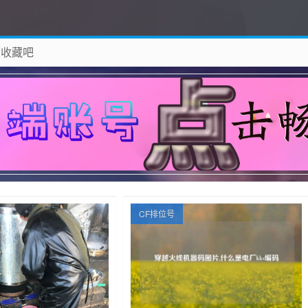
 收藏吧
除！
CF排位号