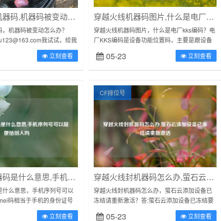
穿越火线解机器码,机器码被变动怎么办
穿越火线机器码图片,什么是电厂kks编码
码，机器码被变动怎么办？
穿越火线机器码图片，什么是电厂kks编码？电
zhu123@163.com我试试，给我
厂KKS编码是设备功能位置码，主要是跟设备
密视频。顺便把卖家给你的播
编码一起作为生产上设备管理用的。按照萝卜
05-23
立刻查看
立刻查看
...
和坑的说法通俗的解释就是：KKS就...
CF排位号
穿越火线机器码是什么意思,手机序列号可以随便给别人吗
穿越火线封机器码怎么办,萤石云添加设备已冻结请重新激活
是什么意思，手机序列号可以
穿越火线封机器码怎么办，萤石云添加设备已
mei码相当于手机的身份证号
冻结请重新激活？答:萤石云添加设备已冻结要
你的手机出厂时间地址，以及
重新激活。第一步：先判断设备的版本，海康
05-23
立刻查看
立刻查看
露，连带的会泄露你的...
录像机接入萤石云平台是有版本要求的，要...