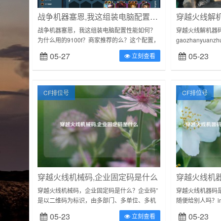
战争机器塞恩,我这组装电脑配置性能如何?
战争机器塞恩，我这组装电脑配置性能如何？
穿越火线解机器
为什么用的9100f？商家推荐的么？这个配置，
gaozhanyuan
网游能通吃。3a大作得降特效。。网游有挂机
一个小一点的加
05-27
05-23
立刻查看
需求的话，多开会吃力！lol劫怎...
放密码和你电脑以前
CF排位号
CF排位号
穿越火线机械码,企业固定码是什么
穿越火线机械码，企业固定码是什么？企业码”
穿越火线机器码
是以二维码为标识，由多部门、多单位、多机
随便给别人吗？i
构共同发起为企业打造的一站式快速服务通
码，可以查询到
05-23
05-23
立刻查看
道。企业通过“企业码”可提高办事效率，实...
使用情况。一旦泄