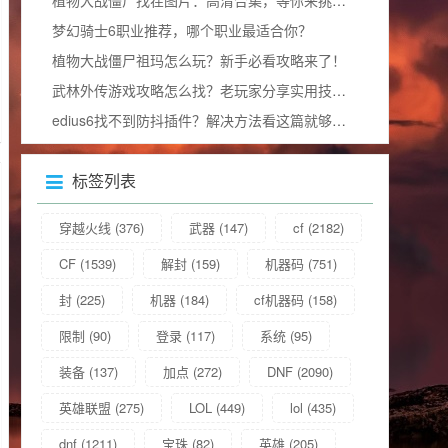
梦幻骑士6职业推荐，哪个职业最适合你？
植物大战僵尸祖玛怎么玩？新手必看攻略来了！
武林外传游戏攻略怎么找？老玩家分享实用技巧！
edius6找不到防抖插件？解决方法看这篇就够了！
标签列表
穿越火线
(376)
武器
(147)
cf
(2182)
CF
(1539)
解封
(159)
机器码
(751)
封
(225)
机器
(184)
cf机器码
(158)
限制
(90)
登录
(117)
系统
(95)
装备
(137)
加点
(272)
DNF
(2090)
英雄联盟
(275)
LOL
(449)
lol
(435)
dnf
(1211)
宝珠
(82)
英雄
(205)